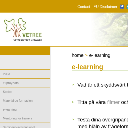
Contact
|
EU Disclaimer
home
>
e-learning
e-learning
Inicio
El proyecto
Vad är ett skyddsvärt
Socios
Material de formacion
Titta på våra
filmer
och
e-learning
Mentoring for trainers
Testa dina övergripa
med hjälp av frågefor
Seminario internacional