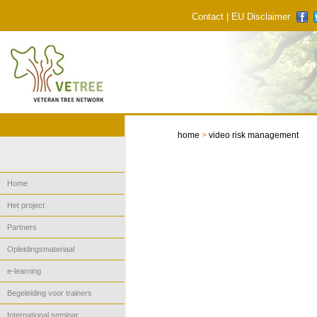
Contact
|
EU Disclaimer
home
>
video risk management
Home
Het project
Partners
Opleidingsmateriaal
e-learning
Begeleiding voor trainers
International seminar