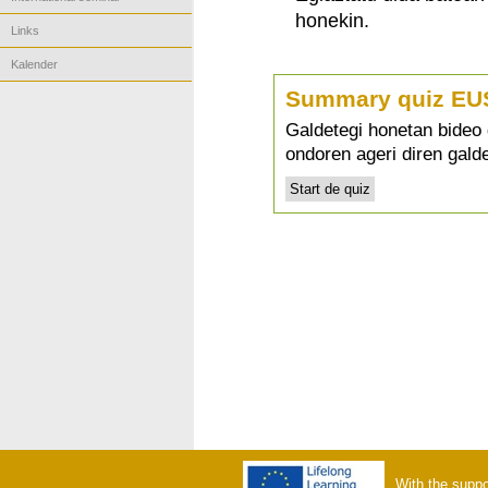
honekin.
Links
Kalender
Summary quiz EU
Galdetegi honetan bideo 
ondoren ageri diren galde
With the suppo