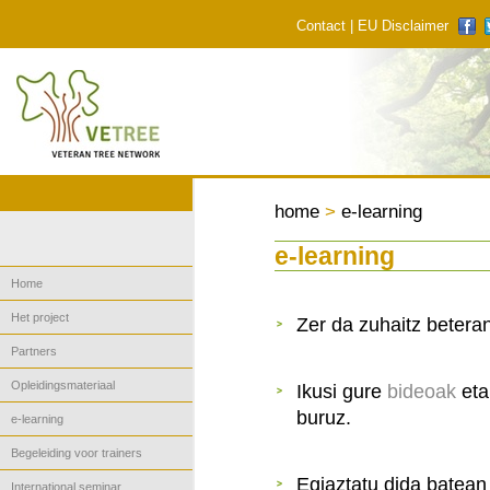
Contact
|
EU Disclaimer
home
>
e-learning
e-learning
Home
Het project
Zer da zuhaitz betera
Partners
Opleidingsmateriaal
Ikusi gure
bideoak
eta
buruz.
e-learning
Begeleiding voor trainers
Egiaztatu dida batean
International seminar