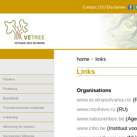
Contact
|
EU Disclaimer
home
>
links
Links
Hasiera
Proiektua
Organisations
Bazkideak
www.ecotransilvania.ro/
(
Formakuntzarako materiala
www.rosdrevo.ru
(RU)
e-learning
www.natuurenbos.be
(Agen
Mentoring for trainers
www.inbo.be
(Instituut vo
Nazioarteko Mintegia