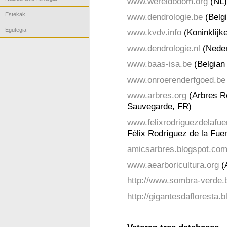
www.wereldboom.org
(NL)
Estekak
www.dendrologie.be
(Belgi
Egutegia
www.kvdv.info
(Koninklijk
www.dendrologie.nl
(Neder
www.baas-isa.be
(Belgian 
www.onroerenderfgoed.be
www.arbres.org
(Arbres R
Sauvegarde, FR)
www.felixrodriguezdelafu
Félix Rodríguez de la Fue
amicsarbres.blogspot.co
www.aearboricultura.org
(A
http://www.sombra-verde.
http://gigantesdafloresta.